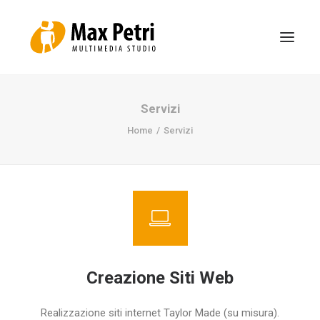
Servizi
HOME
Home
Servizi
SERVIZI
PORTFOLIO
BLOG
DOWNLOADS & UTILITY
CONTATTI
Creazione Siti Web
Realizzazione siti internet Taylor Made (su misura).